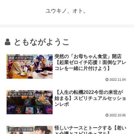
ユウキノ、オト。
ともながようこ
突然の「お母ちゃん食堂」開店
講座スケジュール
【起業ゼロイチ応援！面倒なアレ
コレを一緒に片付けよう】
2022.11.04
【人生の転機2022今世の来世が
学びと気づきの旅
始まる】スピリチュアルセッショ
ンレポ
2022.10.06
怪しいナースとトークする【老い
学びと気づきの旅
と介護とスピリチュアル】