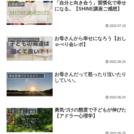
「自分と向き合う」習慣化で幸せ
お客様の声
になる。【SHINE講座ご感想】
2022.07.19
お母さんから幸せになろう【おし
げつようびのマーブル
ゃべり会レポ】
2022.06.24
お母さんだって怒ったり泣いたり
潜在意識でクリエイトする人生
していい。
2022.06.24
勇気づけの態度で子どもが伸びた
子育てを楽しくする
【アドラー心理学】
2022.05.25