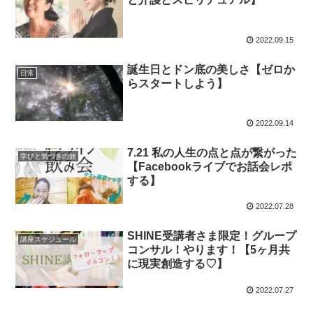
2022.09.15
誕生日とドン底の美しさ【ゼロか
日常
らスタートしよう】
2022.09.14
7.21 私の人生の点と点が繋がった
学びと気づきの旅
【Facebookライブでお話会レポ
する】
2022.07.28
SHINE受講者さま限定！グループ
講座スケジュール
コンサル！やります！【5ヶ月共
に現実創造する♡】
2022.07.27