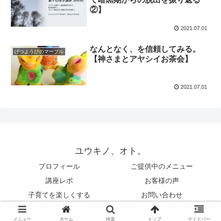
②】
2021.07.01
なんとなく、を信頼してみる。
げつようびのマーブル
【神さまとアヤシイお茶会】
2021.07.01
ユウキノ、オト。
プロフィール
ご提供中のメニュー
講座レポ
お客様の声
子育てを楽しくする
お問い合わせ
© 2019 ユウキノ、オト。.
メニュー
ホーム
検索
トップ
サイドバー